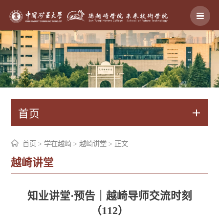
首页
首页
>
学在越崎
>
越崎讲堂
> 正文
越崎讲堂
知业讲堂·预告｜越崎导师交流时刻
（112）