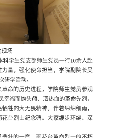
动现场
本科学生党支部师生党员一行10余人赴
进力量，强化使命担当，学院副院长吴
次研学活动。
义革命的历史进程，学院师生党员参观
人民幸福而抛头颅、洒热血的革命先烈，
民牺牲的大无畏精神。伴着绵绵细雨，
雨花台烈士纪念碑。大家缓步环绕、深
勇悲壮的一章，雨花台革命烈士的不朽