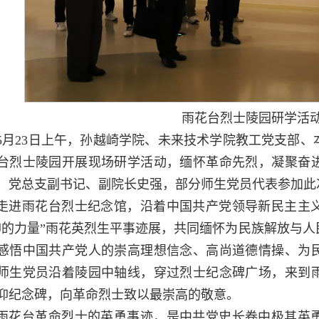
雨花台烈士陵园研学活
5月23日上午，孙越崎学院、未来技术学院教工党支部、
台烈士陵园开展现场研学活动，缅怀革命先烈，凝聚奋
，党总支副书记、副院长史强，部分师生党员代表参加此
走进雨花台烈士纪念馆，沿着中国共产党领导新民主主
仰的力量”雨花英烈生平事迹展，共同缅怀为民族解放与
感悟中国共产党人的崇高理想信念、高尚道德情操、为
师生党员沿着陵园中轴线，穿过烈士纪念碑广场，来到
仰纪念碑，向革命烈士致以最崇高的敬意。
雨花台革命烈士的英勇事迹，是中共党史长卷中极其英